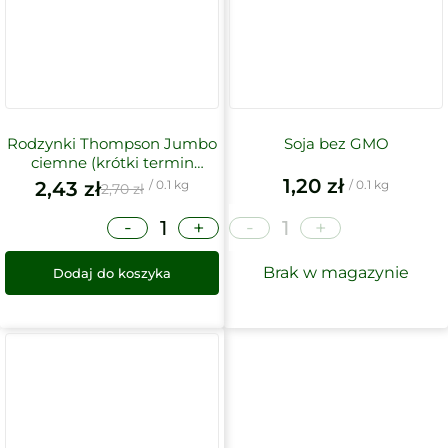
Rodzynki Thompson Jumbo
Soja bez GMO
ciemne (krótki termin
ważności)
1,20
zł
2,43
zł
/ 0.1 kg
/ 0.1 kg
2,70
zł
-
-
+
+
Brak w magazynie
Dodaj do koszyka