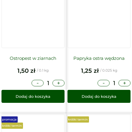
Ostropest w ziarnach
Papryka ostra wędzona
1,50
zł
1,25
zł
/ 0.1 kg
/ 0.025 kg
-
-
+
+
Dodaj do koszyka
Dodaj do koszyka
promocja
krótki termin
krótki termin