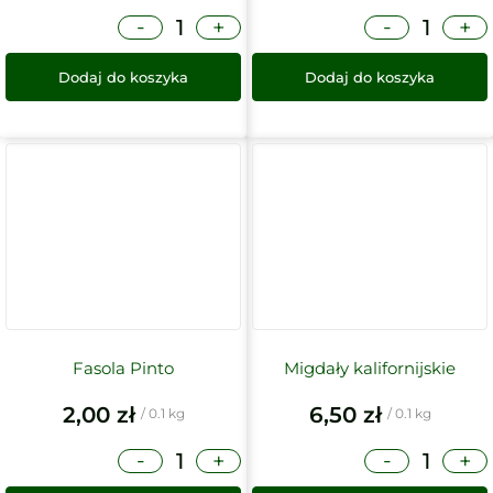
-
-
+
+
Dodaj do koszyka
Dodaj do koszyka
Fasola Pinto
Migdały kalifornijskie
2,00
zł
6,50
zł
/ 0.1 kg
/ 0.1 kg
-
-
+
+