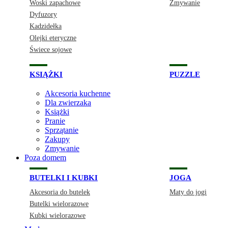
Woski zapachowe
Zmywanie
Dyfuzory
Kadzidełka
Olejki eteryczne
Świece sojowe
KSIĄŻKI
PUZZLE
Akcesoria kuchenne
Dla zwierzaka
Książki
Pranie
Sprzątanie
Zakupy
Zmywanie
Poza domem
BUTELKI I KUBKI
JOGA
Akcesoria do butelek
Maty do jogi
Butelki wielorazowe
Kubki wielorazowe