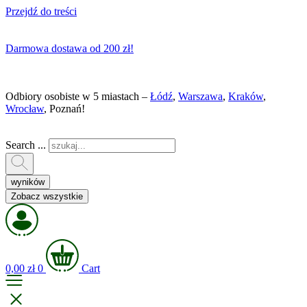
Przejdź do treści
Darmowa dostawa od 200 zł!
Odbiory osobiste w 5 miastach –
Łódź
,
Warszawa
,
Kraków
,
Wrocław
, Poznań!
Search ...
wyników
Zobacz wszystkie
0,00
zł
0
Cart