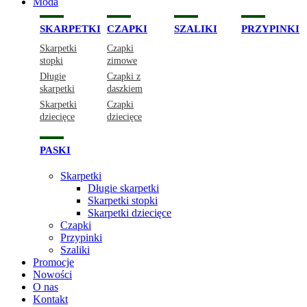
Moda
SKARPETKI
CZAPKI
SZALIKI
PRZYPINKI
Skarpetki
Czapki
stopki
zimowe
Długie
Czapki z
skarpetki
daszkiem
Skarpetki
Czapki
dziecięce
dziecięce
PASKI
Skarpetki
Długie skarpetki
Skarpetki stopki
Skarpetki dziecięce
Czapki
Przypinki
Szaliki
Promocje
Nowości
O nas
Kontakt