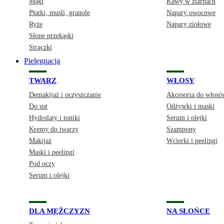
Mąki
Kawy w ziarnach
Płatki, musli, granole
Napary owocowe
Ryże
Napary ziołowe
Słone przekąski
Strączki
Pielęgnacja
TWARZ
WŁOSY
Demakijaż i oczyszczanie
Akcesoria do włosó
Do ust
Odżywki i maski
Hydrolaty i toniki
Serum i olejki
Kremy do twarzy
Szampony
Makijaż
Wcierki i peelingi
Maski i peelingi
Pod oczy
Serum i olejki
DLA MĘŻCZYZN
NA SŁOŃCE