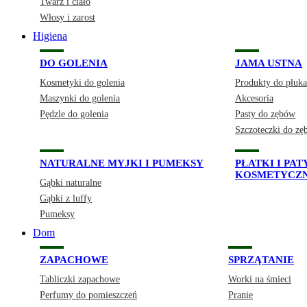
Twarz i ciało
Włosy i zarost
Higiena
DO GOLENIA
JAMA USTNA
Kosmetyki do golenia
Produkty do płuka
Maszynki do golenia
Akcesoria
Pędzle do golenia
Pasty do zębów
Szczoteczki do z
NATURALNE MYJKI I PUMEKSY
PŁATKI I PA
KOSMETYCZ
Gąbki naturalne
Gąbki z luffy
Pumeksy
Dom
ZAPACHOWE
SPRZĄTANIE
Tabliczki zapachowe
Worki na śmieci
Perfumy do pomieszczeń
Pranie