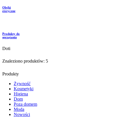
Olejki
eteryczne
Produkty do
sprzątania
Doti
Znaleziono produktów:
5
Produkty
Żywność
Kosmetyki
Higiena
Dom
Poza domem
Moda
Nowości