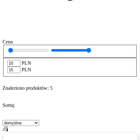
Cena
PLN
PLN
Znaleziono produktów:
5
Sortuj