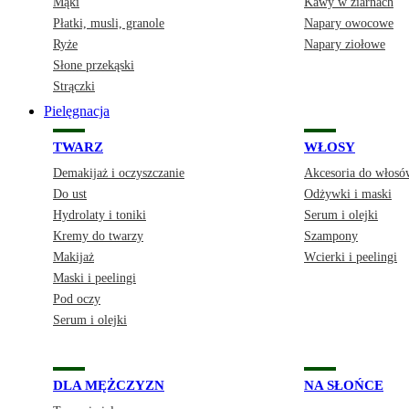
Mąki
Kawy w ziarnach
Płatki, musli, granole
Napary owocowe
Ryże
Napary ziołowe
Słone przekąski
Strączki
Pielęgnacja
TWARZ
WŁOSY
Demakijaż i oczyszczanie
Akcesoria do włosó
Do ust
Odżywki i maski
Hydrolaty i toniki
Serum i olejki
Kremy do twarzy
Szampony
Makijaż
Wcierki i peelingi
Maski i peelingi
Pod oczy
Serum i olejki
DLA MĘŻCZYZN
NA SŁOŃCE