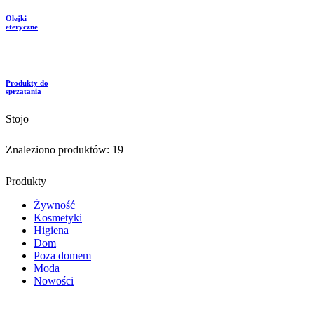
Olejki
eteryczne
Produkty do
sprzątania
Stojo
Znaleziono produktów:
19
Produkty
Żywność
Kosmetyki
Higiena
Dom
Poza domem
Moda
Nowości