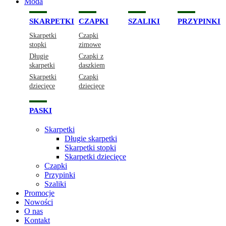
Moda
SKARPETKI
CZAPKI
SZALIKI
PRZYPINKI
Skarpetki
Czapki
stopki
zimowe
Długie
Czapki z
skarpetki
daszkiem
Skarpetki
Czapki
dziecięce
dziecięce
PASKI
Skarpetki
Długie skarpetki
Skarpetki stopki
Skarpetki dziecięce
Czapki
Przypinki
Szaliki
Promocje
Nowości
O nas
Kontakt