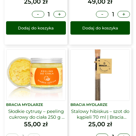
Mydlarze
15ml | Bracia Mydlarze
25,00
zł
49,00
zł
-
-
+
+
Dodaj do koszyka
Dodaj do koszyka
BRACIA MYDLARZE
BRACIA MYDLARZE
Słodkie cytrusy – peeling
Stalowy hibiskus – szot do
cukrowy do ciała 250 g |
kąpieli 70 ml | Bracia
Bracia Mydlarze
Mydlarze
55,00
zł
25,00
zł