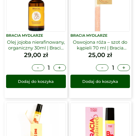
BRACIA MYDLARZE
BRACIA MYDLARZE
Olej jojoba nierafinowany,
Oswojona róża – szot do
organiczny 30ml | Bracia
kąpieli 70 ml | Bracia
Mydlarze
Mydlarze
29,00
zł
25,00
zł
-
-
+
+
Dodaj do koszyka
Dodaj do koszyka