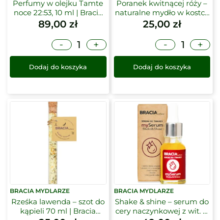
Perfumy w olejku Tamte
Poranek kwitnącej róży –
noce 22:53, 10 ml | Bracia
naturalne mydło w kostce
Mydlarze
| Bracia Mydlarze
89,00
zł
25,00
zł
-
-
+
+
Dodaj do koszyka
Dodaj do koszyka
BRACIA MYDLARZE
BRACIA MYDLARZE
Rześka lawenda – szot do
Shake & shine – serum do
kąpieli 70 ml | Bracia
cery naczynkowej z wit. C