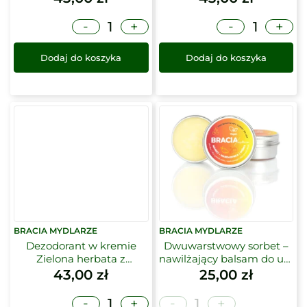
-
-
+
+
Dodaj do koszyka
Dodaj do koszyka
BRACIA MYDLARZE
BRACIA MYDLARZE
Dezodorant w kremie
Dwuwarstwowy sorbet –
Zielona herbata z
nawilżający balsam do ust
rozmarynem | Bracia
15 ml | Bracia Mydlarze
43,00
zł
25,00
zł
Mydlarze
-
-
+
+