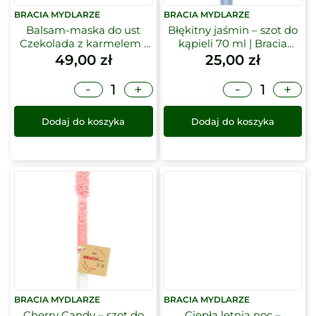
BRACIA MYDLARZE
BRACIA MYDLARZE
Balsam-maska do ust
Błękitny jaśmin – szot do
Czekolada z karmelem |
kąpieli 70 ml | Bracia
Bracia Mydlarze
Mydlarze
49,00
zł
25,00
zł
-
-
+
+
Dodaj do koszyka
Dodaj do koszyka
BRACIA MYDLARZE
BRACIA MYDLARZE
Cherry Candy – szot do
Ciepła letnia noc –