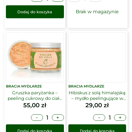
Brak w magazynie
Dodaj do koszyka
BRACIA MYDLARZE
BRACIA MYDLARZE
Gruszka paryżanka –
Hibiskus z solą himalajską
peeling cukrowy do ciała
– mydło peelingujące w
250 g | Bracia Mydlarze
kostce | Bracia Mydlarze
55,00
zł
29,00
zł
-
-
+
+
Dodaj do koszyka
Dodaj do koszyka