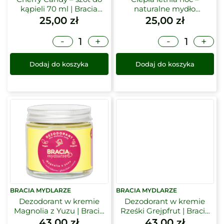
kąpieli 70 ml | Bracia
naturalne mydło
Mydlarze
jaśminowe w kostce |
25,00
zł
25,00
zł
Bracia Mydlarze
-
-
+
+
Dodaj do koszyka
Dodaj do koszyka
BRACIA MYDLARZE
BRACIA MYDLARZE
Dezodorant w kremie
Dezodorant w kremie
Magnolia z Yuzu | Bracia
Rześki Grejpfrut | Bracia
Mydlarze
Mydlarze
43,00
zł
43,00
zł