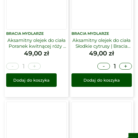
BRACIA MYDLARZE
BRACIA MYDLARZE
Aksamitny olejek do ciała
Aksamitny olejek do ciała
Poranek kwitnącej róży |
Słodkie cytrusy | Bracia
Bracia Mydlarze
Mydlarze
49,00
zł
49,00
zł
-
-
+
+
Dodaj do koszyka
Dodaj do koszyka