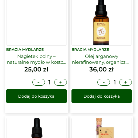
BRACIA MYDLARZE
BRACIA MYDLARZE
Nagietek polny –
Olej arganowy
naturalne mydło w kostce
nierafinowany, organiczny
| Bracia Mydlarze
30ml | Bracia Mydlarze
25,00
zł
36,00
zł
-
-
+
+
Dodaj do koszyka
Dodaj do koszyka