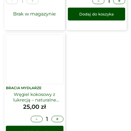
-
-
+
+
Brak w magazynie
Dodaj do koszyka
BRACIA MYDLARZE
Węgiel kokosowy z
lukrecją – naturalne
mydło w kostce | Bracia
25,00
zł
Mydlarze
-
+