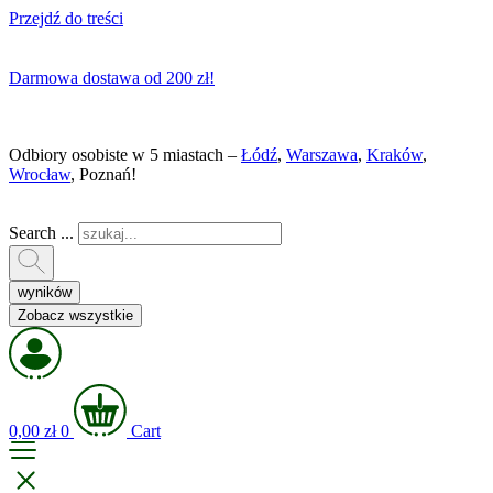
Przejdź do treści
Darmowa dostawa od 200 zł!
Odbiory osobiste w 5 miastach –
Łódź
,
Warszawa
,
Kraków
,
Wrocław
, Poznań!
Search ...
wyników
Zobacz wszystkie
0,00
zł
0
Cart