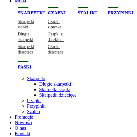
Moda
SKARPETKI
CZAPKI
SZALIKI
PRZYPINKI
Skarpetki
Czapki
stopki
zimowe
Długie
Czapki z
skarpetki
daszkiem
Skarpetki
Czapki
dziecięce
dziecięce
PASKI
Skarpetki
Długie skarpetki
Skarpetki stopki
Skarpetki dziecięce
Czapki
Przypinki
Szaliki
Promocje
Nowości
O nas
Kontakt