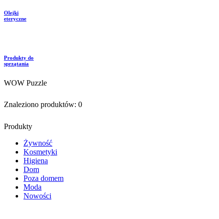
Olejki
eteryczne
Produkty do
sprzątania
WOW Puzzle
Znaleziono produktów:
0
Produkty
Żywność
Kosmetyki
Higiena
Dom
Poza domem
Moda
Nowości