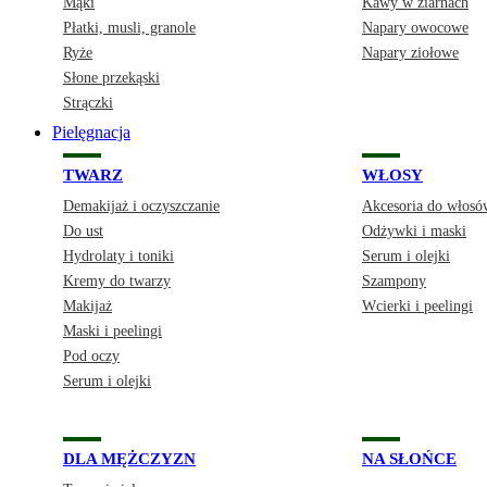
Mąki
Kawy w ziarnach
Płatki, musli, granole
Napary owocowe
Ryże
Napary ziołowe
Słone przekąski
Strączki
Pielęgnacja
TWARZ
WŁOSY
Demakijaż i oczyszczanie
Akcesoria do włosó
Do ust
Odżywki i maski
Hydrolaty i toniki
Serum i olejki
Kremy do twarzy
Szampony
Makijaż
Wcierki i peelingi
Maski i peelingi
Pod oczy
Serum i olejki
DLA MĘŻCZYZN
NA SŁOŃCE