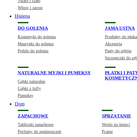
Twarz i ciało
Włosy i zarost
Higiena
DO GOLENIA
JAMA USTNA
Kosmetyki do golenia
Produkty do płuka
Maszynki do golenia
Akcesoria
Pędzle do golenia
Pasty do zębów
Szczoteczki do z
NATURALNE MYJKI I PUMEKSY
PŁATKI I PA
KOSMETYCZ
Gąbki naturalne
Gąbki z luffy
Pumeksy
Dom
ZAPACHOWE
SPRZĄTANIE
Tabliczki zapachowe
Worki na śmieci
Perfumy do pomieszczeń
Pranie