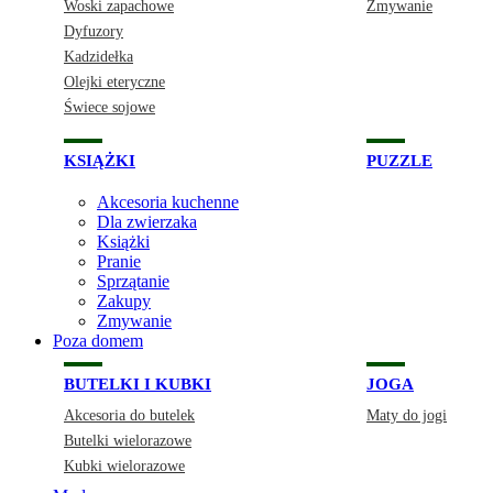
Woski zapachowe
Zmywanie
Dyfuzory
Kadzidełka
Olejki eteryczne
Świece sojowe
KSIĄŻKI
PUZZLE
Akcesoria kuchenne
Dla zwierzaka
Książki
Pranie
Sprzątanie
Zakupy
Zmywanie
Poza domem
BUTELKI I KUBKI
JOGA
Akcesoria do butelek
Maty do jogi
Butelki wielorazowe
Kubki wielorazowe