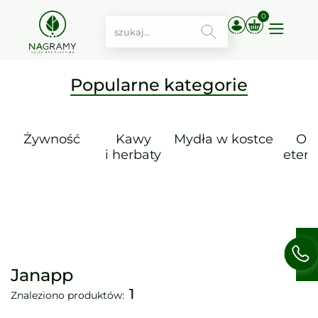
0
Popularne kategorie
Żywność
Kawy
Mydła w kostce
Ole
i herbaty
etery
Janapp
1
Znaleziono produktów: