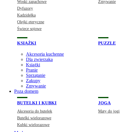
Woski zapachowe
Zmywanie
Dyfuzory
Kadzidełka
Olejki eteryczne
Świece sojowe
KSIĄŻKI
PUZZLE
Akcesoria kuchenne
Dla zwierzaka
Książki
Pranie
Sprzątanie
Zakupy
Zmywanie
Poza domem
BUTELKI I KUBKI
JOGA
Akcesoria do butelek
Maty do jogi
Butelki wielorazowe
Kubki wielorazowe