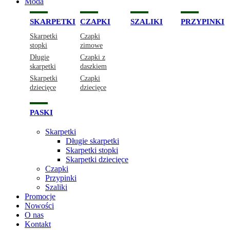
Moda
SKARPETKI
CZAPKI
SZALIKI
PRZYPINKI
Skarpetki
Czapki
stopki
zimowe
Długie
Czapki z
skarpetki
daszkiem
Skarpetki
Czapki
dziecięce
dziecięce
PASKI
Skarpetki
Długie skarpetki
Skarpetki stopki
Skarpetki dziecięce
Czapki
Przypinki
Szaliki
Promocje
Nowości
O nas
Kontakt