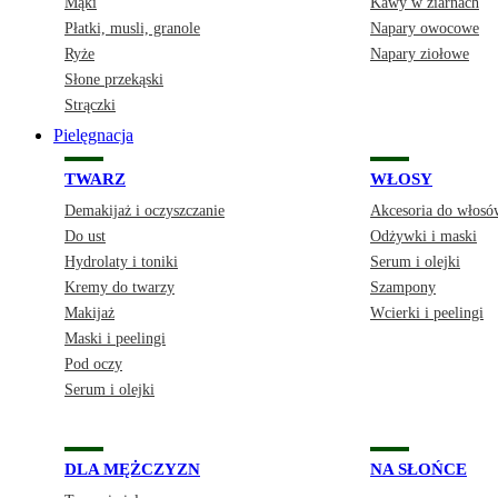
Mąki
Kawy w ziarnach
Płatki, musli, granole
Napary owocowe
Ryże
Napary ziołowe
Słone przekąski
Strączki
Pielęgnacja
TWARZ
WŁOSY
Demakijaż i oczyszczanie
Akcesoria do włosó
Do ust
Odżywki i maski
Hydrolaty i toniki
Serum i olejki
Kremy do twarzy
Szampony
Makijaż
Wcierki i peelingi
Maski i peelingi
Pod oczy
Serum i olejki
DLA MĘŻCZYZN
NA SŁOŃCE