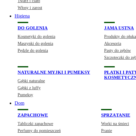
Twarz i ciało
Włosy i zarost
Higiena
DO GOLENIA
JAMA USTNA
Kosmetyki do golenia
Produkty do płuka
Maszynki do golenia
Akcesoria
Pędzle do golenia
Pasty do zębów
Szczoteczki do z
NATURALNE MYJKI I PUMEKSY
PŁATKI I PA
KOSMETYCZ
Gąbki naturalne
Gąbki z luffy
Pumeksy
Dom
ZAPACHOWE
SPRZĄTANIE
Tabliczki zapachowe
Worki na śmieci
Perfumy do pomieszczeń
Pranie