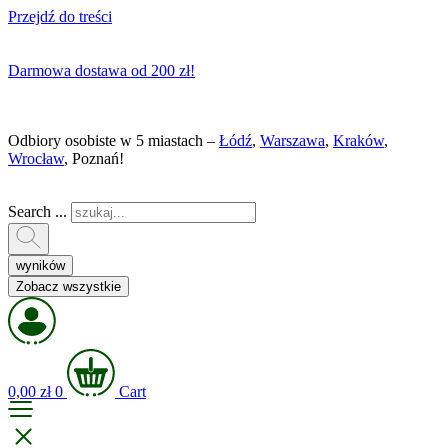
Przejdź do treści
Darmowa dostawa od 200 zł!
Odbiory osobiste w 5 miastach –
Łódź
,
Warszawa
,
Kraków
,
Wrocław
, Poznań!
Search ...
wyników
Zobacz wszystkie
0,00
zł
0
Cart