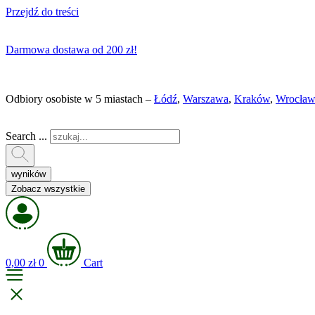
Przejdź do treści
Darmowa dostawa od 200 zł!
Odbiory osobiste w 5 miastach –
Łódź
,
Warszawa
,
Kraków
,
Wrocław
Search ...
wyników
Zobacz wszystkie
0,00
zł
0
Cart