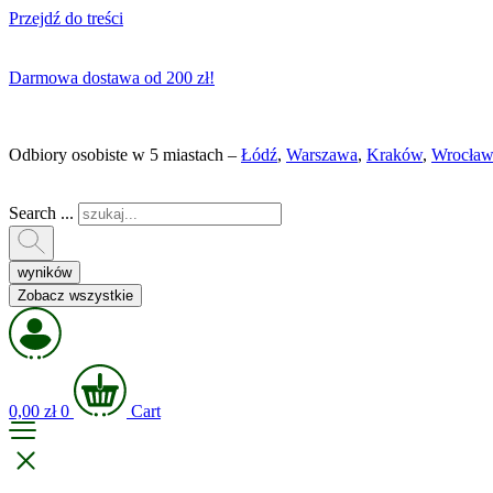
Przejdź do treści
Darmowa dostawa od 200 zł!
Odbiory osobiste w 5 miastach –
Łódź
,
Warszawa
,
Kraków
,
Wrocław
Search ...
wyników
Zobacz wszystkie
0,00
zł
0
Cart