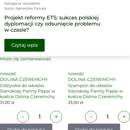
Kategoria:
newsletter
Autor:
Agnieszka Tomala
Projekt reformy ETS: sukces polskiej
dyplomacji czy odsunięcie problemu
w czasie?
Czytaj wpis
Może cię zainteresować
nowość
nowość
DOLINA CZEREMCHY
DOLINA CZEREMCHY
Odżywka do włosów
Szampon do włosów
Sianokosy Panny Papai w
Sianokosy Panny Papai w
kostce Dolina Czeremchy
kostce Dolina Czeremchy
31,00
zł
33,00
zł
-
+
-
+
Dodaj do koszyka
Dodaj do koszyka