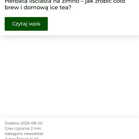
Herbata liściasta na zimno – jak zrobić cold
brew i domową ice tea?
Czytaj wpis
Dodano:
2026-08-02
Czas czytania: 2 min
Kategoria:
newsletter
Autor:
Tomek Kuliś