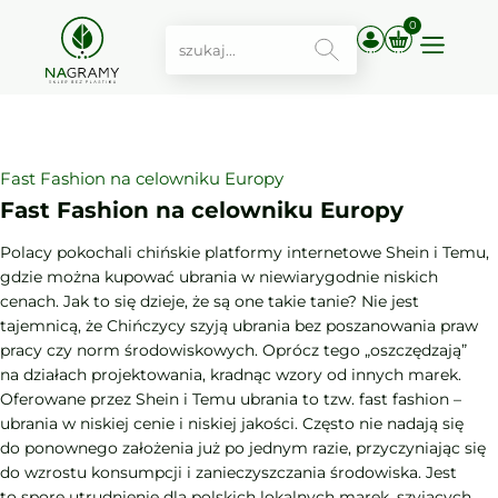
0
Kategoria:
klimat
,
moda
,
sklep
,
zakupy
Dodano:
05.12.2024
Czas czytania: 1 min
Fast Fashion na celowniku Europy
Fast Fashion na celowniku Europy
Polacy pokochali chińskie platformy internetowe Shein i Temu,
gdzie można kupować ubrania w niewiarygodnie niskich
cenach. Jak to się dzieje, że są one takie tanie? Nie jest
tajemnicą, że Chińczycy szyją ubrania bez poszanowania praw
pracy czy norm środowiskowych. Oprócz tego „oszczędzają”
na działach projektowania, kradnąc wzory od innych marek.
Oferowane przez Shein i Temu ubrania to tzw. fast fashion –
ubrania w niskiej cenie i niskiej jakości. Często nie nadają się
do ponownego założenia już po jednym razie, przyczyniając się
do wzrostu konsumpcji i zanieczyszczania środowiska. Jest
to spore utrudnienie dla polskich lokalnych marek, szyjących