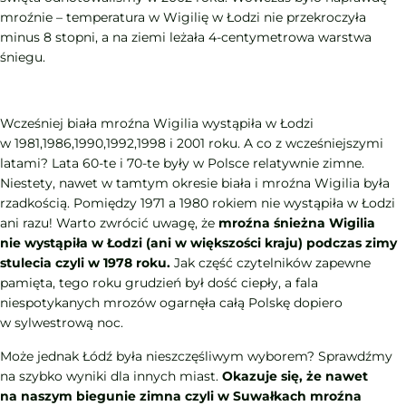
mroźnie – temperatura w Wigilię w Łodzi nie przekroczyła
minus 8 stopni, a na ziemi leżała 4-centymetrowa warstwa
śniegu.
Wcześniej biała mroźna Wigilia wystąpiła w Łodzi
w 1981,1986,1990,1992,1998 i 2001 roku. A co z wcześniejszymi
latami? Lata 60-te i 70-te były w Polsce relatywnie zimne.
Niestety, nawet w tamtym okresie biała i mroźna Wigilia była
rzadkością. Pomiędzy 1971 a 1980 rokiem nie wystąpiła w Łodzi
ani razu! Warto zwrócić uwagę, że
mroźna śnieżna Wigilia
nie wystąpiła w Łodzi (ani w większości kraju) podczas zimy
stulecia czyli w 1978 roku.
Jak część czytelników zapewne
pamięta, tego roku grudzień był dość ciepły, a fala
niespotykanych mrozów ogarnęła całą Polskę dopiero
w sylwestrową noc.
Może jednak Łódź była nieszczęśliwym wyborem? Sprawdźmy
na szybko wyniki dla innych miast.
Okazuje się, że nawet
na naszym biegunie zimna czyli w Suwałkach mroźna