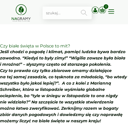
0
Kategoria:
newsletter
Dodano:
21.12.2025
Czas czytania: 6 min
Czy białe święta w Polsce to mit?
Jeśli chodzi o pogodę i klimat, pamięć ludzka bywa bardzo
zawodna. “Kiedyś to były zimy!” “Wigilia zawsze była biała
i mroźna!” – słyszymy często od starszego pokolenia.
Czy to prawda czy tylko zbiorowe omamy działające
na tej samej zasadzie, co tęsknota za młodością, “bo wtedy
wszystko było jakoś lepiej?”. A co z kolei z Marianną
Schreiber, która w listopadzie wyśmiała globalne
ocieplenie, bo “tyle w śniegu w listopadzie to ona nigdy
nie widziała?” Na szczęście te wszystkie stwierdzenia
można łatwo zweryfikować. Zerknijmy razem w bogaty
zbiór danych pogodowych i dowiedzmy się czy naprawdę
możemy liczyć na białe święta w naszym kraju!