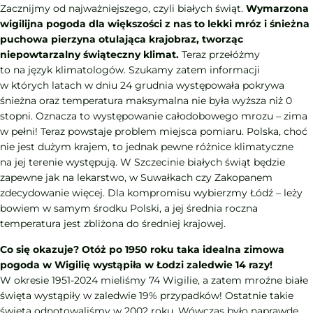
Zacznijmy od najważniejszego, czyli białych świąt.
Wymarzona
wigilijna pogoda dla większości z nas to lekki mróz i śnieżna
puchowa pierzyna otulająca krajobraz, tworząc
niepowtarzalny świąteczny klimat.
Teraz przełóżmy
to na język klimatologów. Szukamy zatem informacji
w których latach w dniu 24 grudnia występowała pokrywa
śnieżna oraz temperatura maksymalna nie była wyższa niż 0
stopni. Oznacza to występowanie całodobowego mrozu – zima
w pełni! Teraz powstaje problem miejsca pomiaru. Polska, choć
nie jest dużym krajem, to jednak pewne różnice klimatyczne
na jej terenie występują. W Szczecinie białych świąt będzie
zapewne jak na lekarstwo, w Suwałkach czy Zakopanem
zdecydowanie więcej. Dla kompromisu wybierzmy Łódź – leży
bowiem w samym środku Polski, a jej średnia roczna
temperatura jest zbliżona do średniej krajowej.
Co się okazuje? Otóż po 1950 roku taka idealna zimowa
pogoda w Wigilię wystąpiła w Łodzi zaledwie 14 razy!
W okresie 1951-2024 mieliśmy 74 Wigilie, a zatem mroźne białe
święta wystąpiły w zaledwie 19% przypadków! Ostatnie takie
święta odnotowaliśmy w 2002 roku. Wówczas było naprawdę