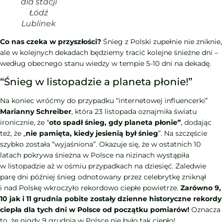
dla stacji
Łódź
Lublinek
Co nas czeka w przyszłości?
Śnieg z Polski zupełnie nie zniknie,
ale w kolejnych dekadach będziemy tracić kolejne śnieżne dni –
według obecnego stanu wiedzy w tempie 5-10 dni na dekadę.
“Śnieg w listopadzie a planeta płonie!”
Na koniec wróćmy do przypadku “internetowej influencerki”
Marianny Schreiber
, która 23 listopada oznajmiła światu
ironicznie, że “
oto spadł śnieg, gdy planeta płonie”
, dodając
też, że „
nie pamięta, kiedy jesienią był śnieg
”. Na szczęście
szybko została “wyjaśniona”. Okazuje się, że w ostatnich 10
latach pokrywa śnieżna w Polsce na nizinach wystąpiła
w listopadzie aż w ośmiu przypadkach na dziesięć. Zaledwie
parę dni później śnieg odnotowany przez celebrytkę zniknął
i nad Polskę wkroczyło rekordowo ciepłe powietrze.
Zarówno 9,
10 jak i 11 grudnia pobite zostały dzienne historyczne rekordy
ciepła dla tych dni w Polsce od początku pomiarów!
Oznacza
to, że nigdy 9 grudnia w Polsce nie było tak ciepło!