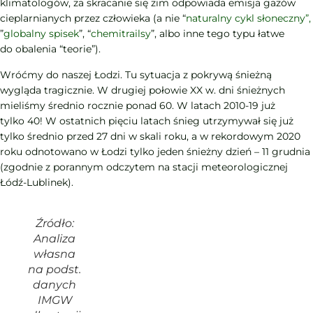
klimatologów, za skracanie się zim odpowiada emisja gazów
cieplarnianych przez człowieka (a nie “
naturalny cykl słoneczny”,
”
globalny spisek
”, “
chemitrailsy
”, albo inne tego typu łatwe
do obalenia “teorie”).
Wróćmy do naszej Łodzi. Tu sytuacja z pokrywą śnieżną
wygląda tragicznie. W drugiej połowie XX w. dni śnieżnych
mieliśmy średnio rocznie ponad 60. W latach 2010-19 już
tylko 40! W ostatnich pięciu latach śnieg utrzymywał się już
tylko średnio przed 27 dni w skali roku, a w rekordowym 2020
roku odnotowano w Łodzi tylko jeden śnieżny dzień – 11 grudnia
(zgodnie z porannym odczytem na stacji meteorologicznej
Łódź-Lublinek).
Źródło:
Analiza
własna
na podst.
danych
IMGW