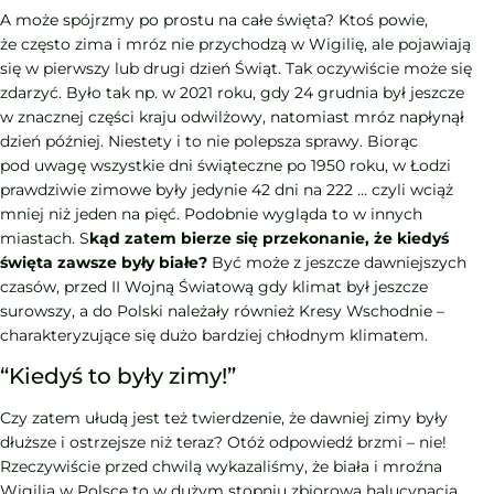
A może spójrzmy po prostu na całe święta? Ktoś powie,
że często zima i mróz nie przychodzą w Wigilię, ale pojawiają
się w pierwszy lub drugi dzień Świąt. Tak oczywiście może się
zdarzyć. Było tak np. w 2021 roku, gdy 24 grudnia był jeszcze
w znacznej części kraju odwilżowy, natomiast mróz napłynął
dzień później. Niestety i to nie polepsza sprawy. Biorąc
pod uwagę wszystkie dni świąteczne po 1950 roku, w Łodzi
prawdziwie zimowe były jedynie 42 dni na 222 … czyli wciąż
mniej niż jeden na pięć. Podobnie wygląda to w innych
miastach. S
kąd zatem bierze się przekonanie, że kiedyś
święta zawsze były białe?
Być może z jeszcze dawniejszych
czasów, przed II Wojną Światową gdy klimat był jeszcze
surowszy, a do Polski należały również Kresy Wschodnie –
charakteryzujące się dużo bardziej chłodnym klimatem.
“Kiedyś to były zimy!”
Czy zatem ułudą jest też twierdzenie, że dawniej zimy były
dłuższe i ostrzejsze niż teraz? Otóż odpowiedź brzmi – nie!
Rzeczywiście przed chwilą wykazaliśmy, że biała i mroźna
Wigilia w Polsce to w dużym stopniu zbiorowa halucynacja.