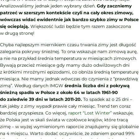
Analizowaliśmy jednak jeden wybrany dzień.
Gdy zaczniemy
patrzeć w szerszym kontekście czyli na cały okres zimowy,
wówczas widać ewidentnie jak bardzo szybko zimy w Polsce
się ocieplają.
Większość ludzi będzie tym razem zaskoczona
w drugą stronę!
Chyba najlepszym miernikiem czasu trwania zimy jest długość
zalegania pokrywy śnieżnej. To ona wskazuje nam zimową aurę,
a nie na przykład średnia temperatura w miesiącach zimowych.
Bywają przecież miesiące gdy mamy dużo odwilżowych dni
z krótkimi mroźnymi epizodami, co obniża średnią temperaturę
miesiąca. Nie mamy jednak wówczas do czynienia z “prawdziwą
zimą”. Według danych IMGW
średnia liczba dni z pokrywą
śnieżną spadła w Polsce z około 64 w latach 1961-90
do zaledwie 39 dni w latach 2011-20.
To spadek aż o 25 dni –
tak jakby z zimy wypadł prawie cały miesiąc. Trend ten coraz
bardziej przyspiesza. Co więcej,
raport “Lost Winter”
wskazuje,
że Polska jest w skali świata w czołówce krajów, które tracą
zimę – w wyżej wymienionym raporcie znajdujemy się globalnie
na 4 miejscu. Warto dodać oczywiście, że zdaniem ponad 99%