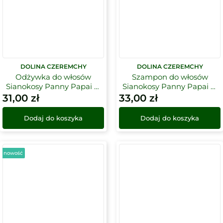
DOLINA CZEREMCHY
DOLINA CZEREMCHY
Odżywka do włosów
Szampon do włosów
Sianokosy Panny Papai w
Sianokosy Panny Papai w
kostce Dolina Czeremchy
kostce Dolina Czeremchy
31,00
zł
33,00
zł
Dodaj do koszyka
Dodaj do koszyka
nowość