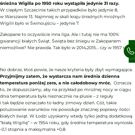
śnieżna Wigilia po 1950 roku wystąpiła jedynie 31 razy.
W ciepłym Szczecinie takich przypadków było jedynie 8,
w Warszawie 13. Najmniej w skali kraju śnieżnych mroźnych
Wigilii było w Świnoujściu – jedynie 7.
Zakopane to oczywiście inna liga. Ale i tutaj nie ma 100%
gwarancji białych Świąt. Święta bez śniegu w Zakopanem
niemożliwe? Nie prawda. Tak było w 2014,2015… czy w 1957 roku.
No dobrze, ktoś powie, że nasze kryteria były zbyt wymagające.
Przyjmijmy zatem, że wystarcza nam średnia dzienna
temperatura poniżej zera, a nie całodobowy mróz.
Oznacza
to, że dopuszczamy, aby na przykład po mroźnej nocy w ciągu
dnia temperatura była nieznacznie na plusie – z reguły
i tak będzie oznaczało to ładny zimowy dzień. Cóż, takie
poluzowanie warunków nie powoduje znacznej poprawy ilości
białych świąt. W Łodzi uzyskamy wtedy tylko jedną dodatkową
“białą Wigilię” – w 1954 roku, gdy średnia temperatura wyniosła
-0,1 stopnia a maksymalna +0,8.