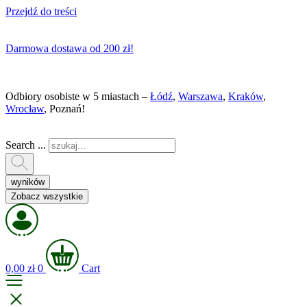
Przejdź do treści
Darmowa dostawa od 200 zł!
Odbiory osobiste w 5 miastach –
Łódź
,
Warszawa
,
Kraków
,
Wrocław
, Poznań!
Search ...
wyników
Zobacz wszystkie
0,00
zł
0
Cart