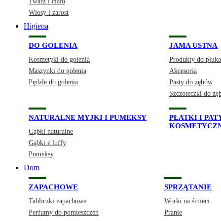
Twarz i ciało
Włosy i zarost
Higiena
DO GOLENIA
JAMA USTNA
Kosmetyki do golenia
Produkty do płuka
Maszynki do golenia
Akcesoria
Pędzle do golenia
Pasty do zębów
Szczoteczki do z
NATURALNE MYJKI I PUMEKSY
PŁATKI I PA
KOSMETYCZ
Gąbki naturalne
Gąbki z luffy
Pumeksy
Dom
ZAPACHOWE
SPRZĄTANIE
Tabliczki zapachowe
Worki na śmieci
Perfumy do pomieszczeń
Pranie