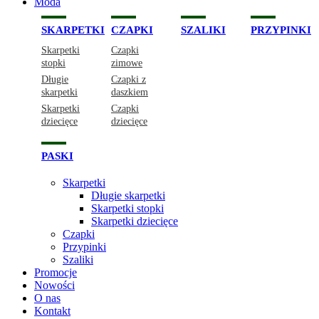
Moda
SKARPETKI
CZAPKI
SZALIKI
PRZYPINKI
Skarpetki
Czapki
stopki
zimowe
Długie
Czapki z
skarpetki
daszkiem
Skarpetki
Czapki
dziecięce
dziecięce
PASKI
Skarpetki
Długie skarpetki
Skarpetki stopki
Skarpetki dziecięce
Czapki
Przypinki
Szaliki
Promocje
Nowości
O nas
Kontakt