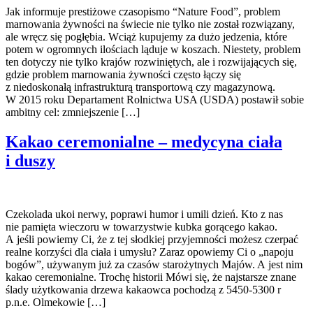
Jak informuje prestiżowe czasopismo “Nature Food”, problem
marnowania żywności na świecie nie tylko nie został rozwiązany,
ale wręcz się pogłębia. Wciąż kupujemy za dużo jedzenia, które
potem w ogromnych ilościach ląduje w koszach. Niestety, problem
ten dotyczy nie tylko krajów rozwiniętych, ale i rozwijających się,
gdzie problem marnowania żywności często łączy się
z niedoskonałą infrastrukturą transportową czy magazynową.
W 2015 roku Departament Rolnictwa USA (USDA) postawił sobie
ambitny cel: zmniejszenie […]
Kakao ceremonialne – medycyna ciała
i duszy
Czekolada ukoi nerwy, poprawi humor i umili dzień. Kto z nas
nie pamięta wieczoru w towarzystwie kubka gorącego kakao.
A jeśli powiemy Ci, że z tej słodkiej przyjemności możesz czerpać
realne korzyści dla ciała i umysłu? Zaraz opowiemy Ci o „napoju
bogów”, używanym już za czasów starożytnych Majów. A jest nim
kakao ceremonialne. Trochę historii Mówi się, że najstarsze znane
ślady użytkowania drzewa kakaowca pochodzą z 5450-5300 r
p.n.e. Olmekowie […]