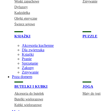
Woski zapachowe
Zmywanie
Dyfuzory
Kadzidełka
Olejki eteryczne
Świece sojowe
KSIĄŻKI
PUZZLE
Akcesoria kuchenne
Dla zwierzaka
Książki
Pranie
Sprzątanie
Zakupy
Zmywanie
Poza domem
BUTELKI I KUBKI
JOGA
Akcesoria do butelek
Maty do jogi
Butelki wielorazowe
Kubki wielorazowe