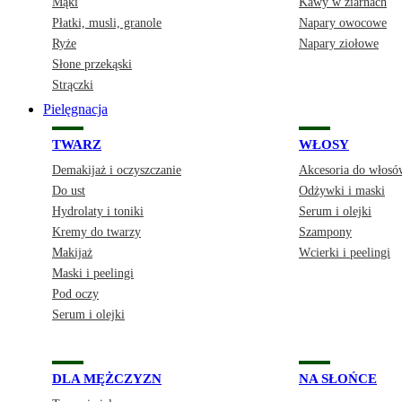
Mąki
Kawy w ziarnach
Płatki, musli, granole
Napary owocowe
Ryże
Napary ziołowe
Słone przekąski
Strączki
Pielęgnacja
TWARZ
WŁOSY
Demakijaż i oczyszczanie
Akcesoria do włosó
Do ust
Odżywki i maski
Hydrolaty i toniki
Serum i olejki
Kremy do twarzy
Szampony
Makijaż
Wcierki i peelingi
Maski i peelingi
Pod oczy
Serum i olejki
DLA MĘŻCZYZN
NA SŁOŃCE