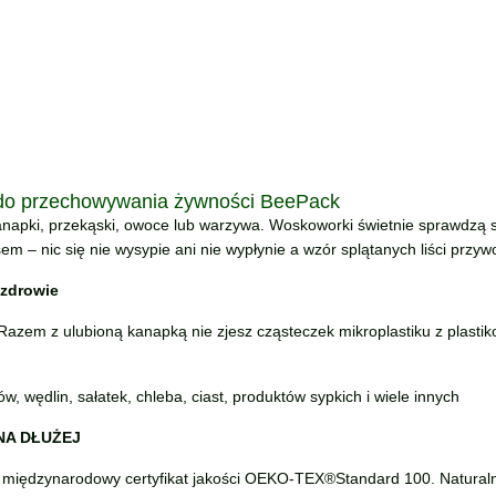
 do przechowywania żywności BeePack
napki, przekąski, owoce lub warzywa. Woskoworki świetnie sprawdzą s
 – nic się nie wysypie ani nie wypłynie a wzór splątanych liści przyw
 zdrowie
zem z ulubioną kanapką nie zjesz cząsteczek mikroplastiku z plastiko
 wędlin, sałatek, chleba, ciast, produktów sypkich i wiele innych
NA DŁUŻEJ
 międzynarodowy certyfikat jakości OEKO-TEX®Standard 100. Naturalne s