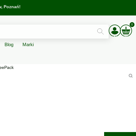
w
, Poznań!
0
Blog
Marki
BeePack