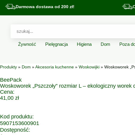
Darmowa dostawa od 200 zł!
O
Żywność
Pielęgnacja
Higiena
Dom
Poza 
Produkty
»
Dom
»
Akcesoria kuchenne
»
Woskowijki
» Woskoworek „Ps
BeePack
Woskoworek „Pszczoły” rozmiar L – ekologiczny worek
Cena:
41,00
zł
Kod produktu:
5907153600901
Dostępność: