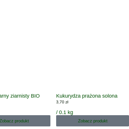
arny ziarnisty BIO
Kukurydza prażona solona
3,70
zł
g
/ 0.1 kg
Zobacz produkt
Zobacz produkt