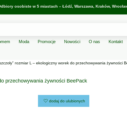
dbiory osobiste w 5 miastach –
Łódź
,
Warszawa
,
Kraków
,
Wrocła
domem
Moda
Promocje
Nowości
O nas
Kontakt
zczoły” rozmiar L – ekologiczny worek do przechowywania żywności 
 do przechowywania żywności BeePack
dodaj do ulubionych