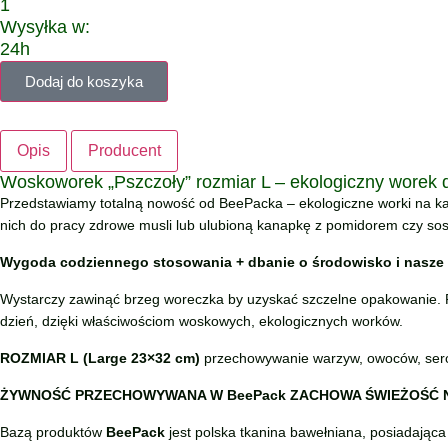
1
Wysyłka w:
24h
Dodaj do koszyka
Opis
Producent
Woskoworek „Pszczoły” rozmiar L – ekologiczny worek
Przedstawiamy totalną nowość od BeePacka – ekologiczne worki na ka
nich do pracy zdrowe musli lub ulubioną kanapkę z pomidorem czy sosem
Wygoda codziennego stosowania + dbanie o środowisko i nasze
Wystarczy zawinąć brzeg woreczka by uzyskać szczelne opakowanie. Ra
dzień, dzięki właściwościom woskowych, ekologicznych worków.
ROZMIAR L (Large 23×32 cm)
przechowywanie warzyw, owoców, serów,
ŻYWNOŚĆ PRZECHOWYWANA W BeePack ZACHOWA ŚWIEŻOŚĆ 
Bazą produktów
BeePack
jest polska tkanina bawełniana, posiadająca