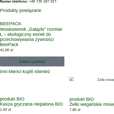
Numer telefonu:
+48 735 187 327
Produkty powiązane
BEEPACK
Woskoworek „Gałązki” rozmiar
L – ekologiczny worek do
przechowywania żywności
BeePack
41,00
zł
Zobacz produkt
Inni klienci kupili również
produkt BIO
produkt BIO
Kasza gryczana niepalona BIO
Żelki wegańskie misi
1,50
zł
7,80
zł