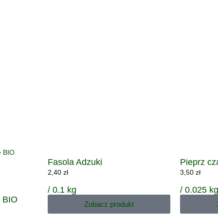
Fasola Adzuki
Pieprz cz
2,40
zł
3,50
zł
/ 0.1 kg
/ 0.025 k
e BIO
Zobacz produkt