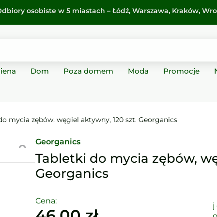
dbiory osobiste w 5 miastach –
Łódź
,
Warszawa
,
Kraków
,
Wro
giena
Dom
Poza domem
Moda
Promocje
 do mycia zębów, węgiel aktywny, 120 szt. Georganics
Georganics
Tabletki do mycia zębów, węg
Georganics
Cena:
dodaj
46,00
zł
ulubi