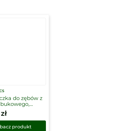
CS
czka do zębów z
 bukowego,
towalna, włosie
0
zł
, Georganics
bacz produkt