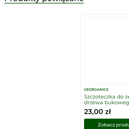
GEORGANICS
Szczoteczka do z
drzewa bukoweg
kompostowalna, 
23,00
zł
twarde, Georgani
Zobacz prod