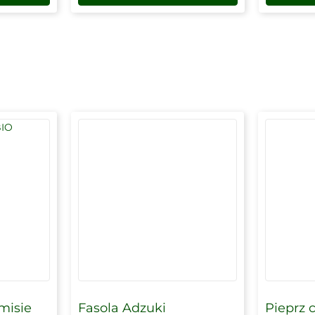
misie
Fasola Adzuki
Pieprz c