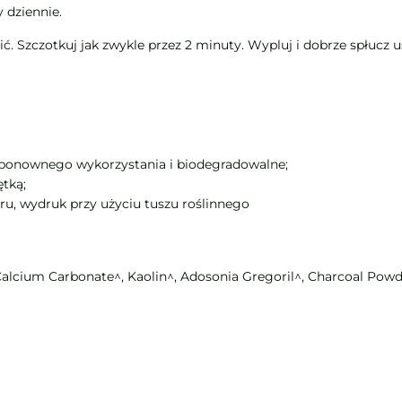
 dziennie.
cić. Szczotkuj jak zwykle przez 2 minuty. Wypluj i dobrze spłucz u
o ponownego wykorzystania i biodegradowalne;
tką;
 wydruk przy użyciu tuszu roślinnego
 Calcium Carbonate^, Kaolin^, Adosonia Gregoril^, Charcoal Pow