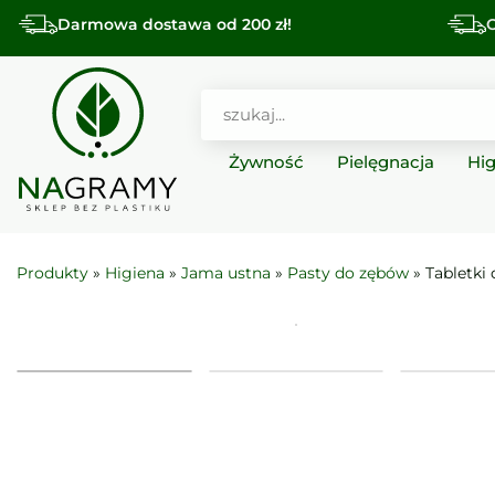
Darmowa dostawa od 200 zł!
O
Żywność
Pielęgnacja
Hi
Produkty
»
Higiena
»
Jama ustna
»
Pasty do zębów
» Tabletki