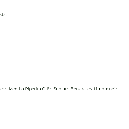
sta.
der^, Mentha Piperita Oil*^, Sodium Benzoate^, Limonene*^.