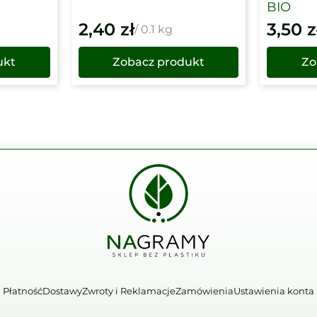
BIO
2,40
zł
3,50
z
/ 0.1 kg
ukt
Zobacz produkt
Zo
Płatność
Dostawy
Zwroty i Reklamacje
Zamówienia
Ustawienia konta