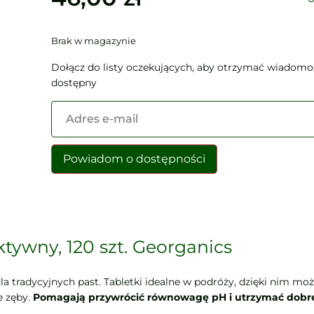
Brak w magazynie
Dołącz do listy oczekujących, aby otrzymać wiadomoś
dostępny
Enter
your
email
address
Powiadom o dostępności
to
join
the
waitlist
for
tywny, 120 szt. Georganics
this
product
 tradycyjnych past. Tabletki idealne w podróży, dzięki nim może
e zęby.
Pomagają przywrócić równowagę pH i utrzymać dobre