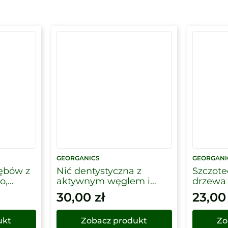
GEORGANICS
GEORGANI
ębów z
Nić dentystyczna z
Szczote
o,
aktywnym węglem i
drzewa
włosie
fluorem, 50 m,
kompos
30,00
zł
23,0
cs
Georganics
średnie
ukt
Zobacz produkt
Zo