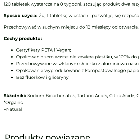
120 tabletek wystarcza na 8 tygodni, stosując produkt dwa razy
Sposób użycia:
Żuj 1 tabletkę w ustach i pozwól jej się rozpuś
Przechowywać w suchym miejscu do 12 miesięcy od otwarcia.
Cechy produktu:
Certyfikaty PETA i Vegan;
Opakowanie zero waste: nie zawiera plastiku, w 100% d
Przechowywane w szklanym słoiczku z aluminiową nakrę
Opakowanie wyprodukowane z kompostowalnego papieru,
Bez fluorków i gliceryny.
Składniki:
Sodium Bicarbonate^, Tartaric Acid^, Citric Acid^,
*Organic
^Natural
Produkty powiązane