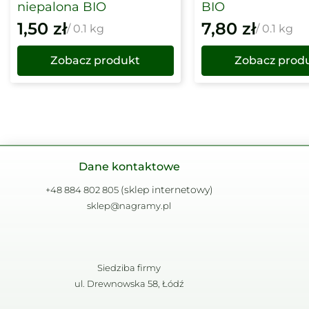
niepalona BIO
BIO
1,50
zł
7,80
zł
/ 0.1 kg
/ 0.1 kg
Zobacz produkt
Zobacz prod
Dane kontaktowe
(sklep internetowy)
+48 884 802 805
sklep@nagramy.pl
Siedziba firmy
ul. Drewnowska 58, Łódź