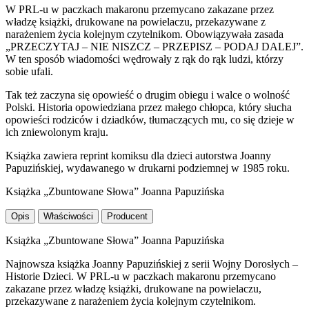
W PRL-u w paczkach makaronu przemycano zakazane przez
władzę książki, drukowane na powielaczu, przekazywane z
narażeniem życia kolejnym czytelnikom. Obowiązywała zasada
„PRZECZYTAJ – NIE NISZCZ – PRZEPISZ – PODAJ DALEJ”.
W ten sposób wiadomości wędrowały z rąk do rąk ludzi, którzy
sobie ufali.
Tak też zaczyna się opowieść o drugim obiegu i walce o wolność
Polski. Historia opowiedziana przez małego chłopca, który słucha
opowieści rodziców i dziadków, tłumaczących mu, co się dzieje w
ich zniewolonym kraju.
Książka zawiera reprint komiksu dla dzieci autorstwa Joanny
Papuzińskiej, wydawanego w drukarni podziemnej w 1985 roku.
Książka „Zbuntowane Słowa” Joanna Papuzińska
Opis
Właściwości
Producent
Książka „Zbuntowane Słowa” Joanna Papuzińska
Najnowsza książka Joanny Papuzińskiej z serii Wojny Dorosłych –
Historie Dzieci. W PRL-u w paczkach makaronu przemycano
zakazane przez władzę książki, drukowane na powielaczu,
przekazywane z narażeniem życia kolejnym czytelnikom.