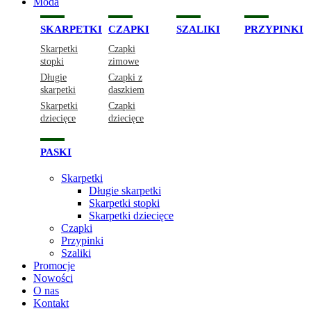
Moda
SKARPETKI
CZAPKI
SZALIKI
PRZYPINKI
Skarpetki
Czapki
stopki
zimowe
Długie
Czapki z
skarpetki
daszkiem
Skarpetki
Czapki
dziecięce
dziecięce
PASKI
Skarpetki
Długie skarpetki
Skarpetki stopki
Skarpetki dziecięce
Czapki
Przypinki
Szaliki
Promocje
Nowości
O nas
Kontakt