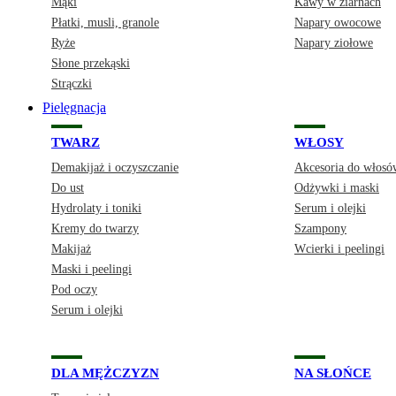
Mąki
Kawy w ziarnach
Płatki, musli, granole
Napary owocowe
Ryże
Napary ziołowe
Słone przekąski
Strączki
Pielęgnacja
TWARZ
WŁOSY
Demakijaż i oczyszczanie
Akcesoria do włosó
Do ust
Odżywki i maski
Hydrolaty i toniki
Serum i olejki
Kremy do twarzy
Szampony
Makijaż
Wcierki i peelingi
Maski i peelingi
Pod oczy
Serum i olejki
DLA MĘŻCZYZN
NA SŁOŃCE