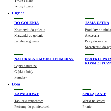
Twarz i ciało
Włosy i zarost
Higiena
DO GOLENIA
JAMA USTNA
Kosmetyki do golenia
Produkty do płuka
Maszynki do golenia
Akcesoria
Pędzle do golenia
Pasty do zębów
Szczoteczki do z
NATURALNE MYJKI I PUMEKSY
PŁATKI I PA
KOSMETYCZ
Gąbki naturalne
Gąbki z luffy
Pumeksy
Dom
ZAPACHOWE
SPRZĄTANIE
Tabliczki zapachowe
Worki na śmieci
Perfumy do pomieszczeń
Pranie