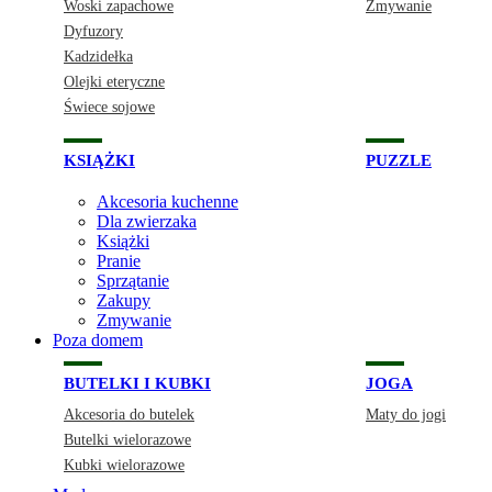
Woski zapachowe
Zmywanie
Dyfuzory
Kadzidełka
Olejki eteryczne
Świece sojowe
KSIĄŻKI
PUZZLE
Akcesoria kuchenne
Dla zwierzaka
Książki
Pranie
Sprzątanie
Zakupy
Zmywanie
Poza domem
BUTELKI I KUBKI
JOGA
Akcesoria do butelek
Maty do jogi
Butelki wielorazowe
Kubki wielorazowe