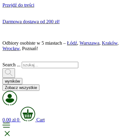
Przejdź do treści
Darmowa dostawa od 200 zł!
Odbiory osobiste w 5 miastach –
Łódź
,
Warszawa
,
Kraków
,
Wrocław
, Poznań!
Search ...
wyników
Zobacz wszystkie
0,00
zł
0
Cart