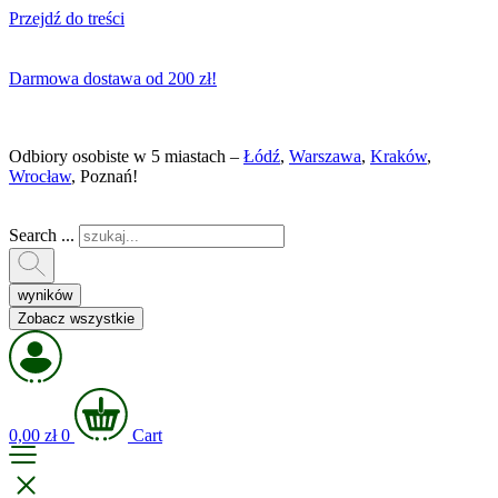
Przejdź do treści
Darmowa dostawa od 200 zł!
Odbiory osobiste w 5 miastach –
Łódź
,
Warszawa
,
Kraków
,
Wrocław
, Poznań!
Search ...
wyników
Zobacz wszystkie
0,00
zł
0
Cart