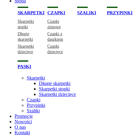
Moda
SKARPETKI
CZAPKI
SZALIKI
PRZYPINKI
Skarpetki
Czapki
stopki
zimowe
Długie
Czapki z
skarpetki
daszkiem
Skarpetki
Czapki
dziecięce
dziecięce
PASKI
Skarpetki
Długie skarpetki
Skarpetki stopki
Skarpetki dziecięce
Czapki
Przypinki
Szaliki
Promocje
Nowości
O nas
Kontakt