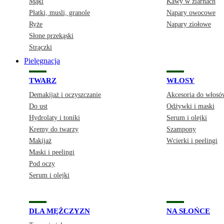
Mąki
Kawy w ziarnach
Płatki, musli, granole
Napary owocowe
Ryże
Napary ziołowe
Słone przekąski
Strączki
Pielęgnacja
TWARZ
WŁOSY
Demakijaż i oczyszczanie
Akcesoria do włosó
Do ust
Odżywki i maski
Hydrolaty i toniki
Serum i olejki
Kremy do twarzy
Szampony
Makijaż
Wcierki i peelingi
Maski i peelingi
Pod oczy
Serum i olejki
DLA MĘŻCZYZN
NA SŁOŃCE