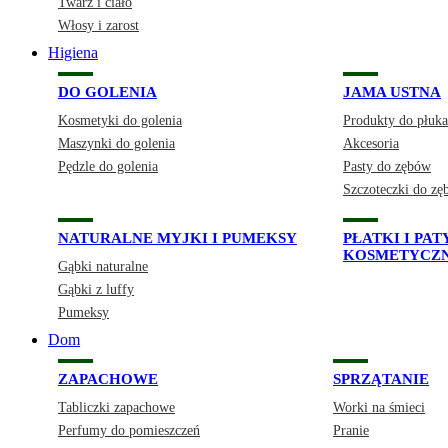
Twarz i ciało
Włosy i zarost
Higiena
DO GOLENIA
JAMA USTNA
Kosmetyki do golenia
Produkty do płuka
Maszynki do golenia
Akcesoria
Pędzle do golenia
Pasty do zębów
Szczoteczki do z
NATURALNE MYJKI I PUMEKSY
PŁATKI I PA
KOSMETYCZ
Gąbki naturalne
Gąbki z luffy
Pumeksy
Dom
ZAPACHOWE
SPRZĄTANIE
Tabliczki zapachowe
Worki na śmieci
Perfumy do pomieszczeń
Pranie