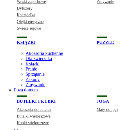
Woski zapachowe
Zmywanie
Dyfuzory
Kadzidełka
Olejki eteryczne
Świece sojowe
KSIĄŻKI
PUZZLE
Akcesoria kuchenne
Dla zwierzaka
Książki
Pranie
Sprzątanie
Zakupy
Zmywanie
Poza domem
BUTELKI I KUBKI
JOGA
Akcesoria do butelek
Maty do jogi
Butelki wielorazowe
Kubki wielorazowe