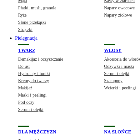
Mąki
Kawy w ziarnach
Płatki, musli, granole
Napary owocowe
Ryże
Napary ziołowe
Słone przekąski
Strączki
Pielęgnacja
TWARZ
WŁOSY
Demakijaż i oczyszczanie
Akcesoria do włosó
Do ust
Odżywki i maski
Hydrolaty i toniki
Serum i olejki
Kremy do twarzy
Szampony
Makijaż
Wcierki i peelingi
Maski i peelingi
Pod oczy
Serum i olejki
DLA MĘŻCZYZN
NA SŁOŃCE