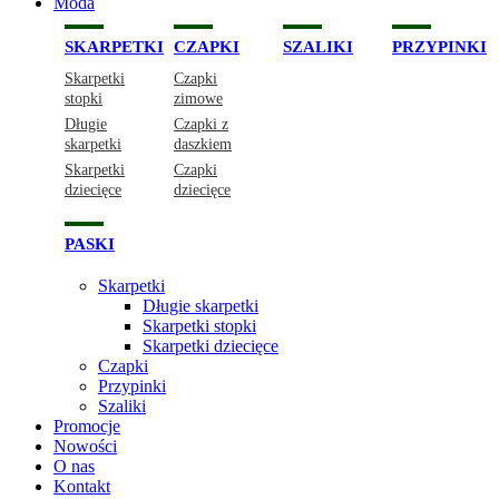
Moda
SKARPETKI
CZAPKI
SZALIKI
PRZYPINKI
Skarpetki
Czapki
stopki
zimowe
Długie
Czapki z
skarpetki
daszkiem
Skarpetki
Czapki
dziecięce
dziecięce
PASKI
Skarpetki
Długie skarpetki
Skarpetki stopki
Skarpetki dziecięce
Czapki
Przypinki
Szaliki
Promocje
Nowości
O nas
Kontakt