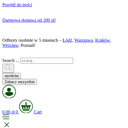
Przejdź do treści
Darmowa dostawa od 200 zł!
Odbiory osobiste w 5 miastach –
Łódź
,
Warszawa
,
Kraków
,
Wrocław
, Poznań!
Search ...
wyników
Zobacz wszystkie
0,00
zł
0
Cart