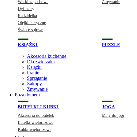
Woski zapachowe
Zmywanie
Dyfuzory
Kadzidełka
Olejki eteryczne
Świece sojowe
KSIĄŻKI
PUZZLE
Akcesoria kuchenne
Dla zwierzaka
Książki
Pranie
Sprzątanie
Zakupy
Zmywanie
Poza domem
BUTELKI I KUBKI
JOGA
Akcesoria do butelek
Maty do jogi
Butelki wielorazowe
Kubki wielorazowe