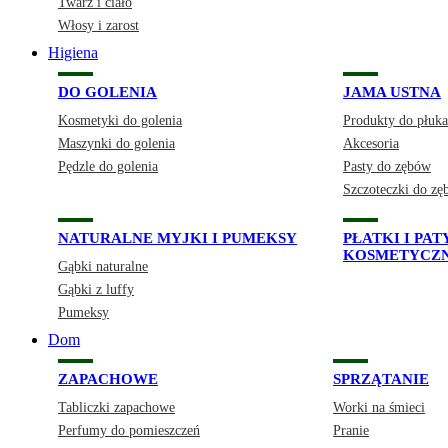
Twarz i ciało
Włosy i zarost
Higiena
DO GOLENIA
JAMA USTNA
Kosmetyki do golenia
Produkty do płuka
Maszynki do golenia
Akcesoria
Pędzle do golenia
Pasty do zębów
Szczoteczki do z
NATURALNE MYJKI I PUMEKSY
PŁATKI I PA
KOSMETYCZ
Gąbki naturalne
Gąbki z luffy
Pumeksy
Dom
ZAPACHOWE
SPRZĄTANIE
Tabliczki zapachowe
Worki na śmieci
Perfumy do pomieszczeń
Pranie