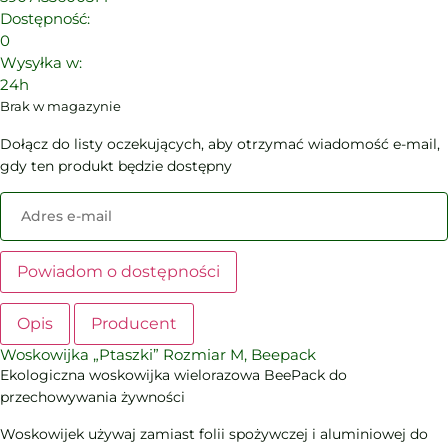
Dostępność:
0
Wysyłka w:
24h
Brak w magazynie
Dołącz do listy oczekujących, aby otrzymać wiadomość e-mail,
gdy ten produkt będzie dostępny
Enter
your
email
address
Powiadom o dostępności
to
join
Opis
Producent
the
Woskowijka „Ptaszki” Rozmiar M, Beepack
waitlist
Ekologiczna woskowijka wielorazowa BeePack do
for
przechowywania żywności
this
product
Woskowijek używaj zamiast folii spożywczej i aluminiowej do