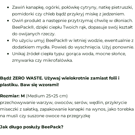
Zawiń kanapkę, ogórki, połówkę cytryny, natkę pietruszki,
pomidorki czy chleb bądź przykryj miskę z jedzeniem.
Owiń produkt a następnie przytrzymaj chwilę w dłoniach.
BeePack®, dzięki ciepłu Twoich rąk, dopasuje swój kształt
do owijanych rzeczy.
Po użyciu umyj BeePack® w letniej wodzie, ewentualnie z
dodatkiem mydła. Powieś do wyschnięcia. Użyj ponownie.
Unikaj źródeł ciepła typu: gorąca woda, mocne słońce,
zmywarka czy mikrofalówka.
Bądź ZERO WASTE. Używaj wielokrotnie zamiast folii i
plastiku. Baw się wzorami!
Rozmiar: M
(Medium 25×25 cm)
przechowywanie warzyw, owoców, serów, wędlin, przykrycie
miseczki z sałatką, zapakowanie kanapki na wynos, jako torebka
na musli czy suszone owoce na przegryzkę
Jak długo posłuży BeePack?