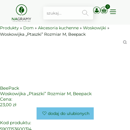
0
Produkty
»
Dom
»
Akcesoria kuchenne
»
Woskowijki
»
Woskowijka „Ptaszki” Rozmiar M, Beepack
BeePack
Woskowijka „Ptaszki” Rozmiar M, Beepack
Cena:
23,00
zł
dodaj do ulubionych
Kod produktu:
5907153600314