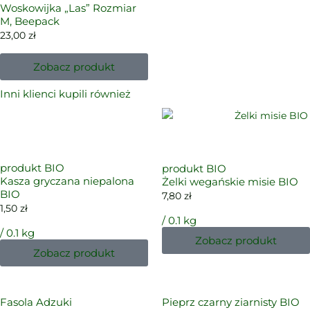
Woskowijka „Las” Rozmiar
M, Beepack
23,00
zł
Zobacz produkt
Inni klienci kupili również
produkt BIO
produkt BIO
Kasza gryczana niepalona
Żelki wegańskie misie BIO
BIO
7,80
zł
1,50
zł
/ 0.1 kg
/ 0.1 kg
Zobacz produkt
Zobacz produkt
Fasola Adzuki
Pieprz czarny ziarnisty BIO