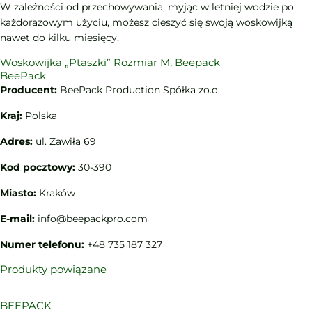
W zależności od przechowywania, myjąc w letniej wodzie po
każdorazowym użyciu, możesz cieszyć się swoją woskowijką
nawet do kilku miesięcy.
Woskowijka „Ptaszki” Rozmiar M, Beepack
BeePack
Producent:
BeePack Production Spółka zo.o.
Kraj:
Polska
Adres:
ul. Zawiła 69
Kod pocztowy:
30-390
Miasto:
Kraków
E-mail:
info@beepackpro.com
Numer telefonu:
+48 735 187 327
Produkty powiązane
BEEPACK