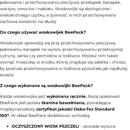
pakowania i przechowywania pieczywa, przekąsek, kanapek,
warzyw, owoców i nabiału. Woskowijki są ekologiczne i
wielokrotnego użytku, a żywność w nich przechowywana
zachowa świeżość na dłużej.
Do czego używać woskowijek BeePack?
Woskowijki sprawdzą się przy przechowywaniu pieczywa,
pakowaniu kanapek na wynos, przechowywaniu przekrojonej
cytryny, serka czy pomidora w lodówce. Możesz nim także
owinąć miseczkę, w środku której znajduje się sałatka i chcesz,
by podczas przechowywania w lodówce pozostała jak najdłużej
świeża.
Z czego wykonane są woskowijki BeePack?
Każda woskowijka jest
wykonana ręcznie.
Bazą opakowań
BeePack jest polska
tkanina bawełniana,
posiadająca
międzynarodowy
certyfikat jakości Oeko-Tex Standard
100*.
W skład BeePack dodatkowo wchodzą:
OCZYSZCZONY WOSK PSZCZELI
– posiada wysoce